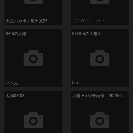
天文バカボン町田支部
（＾０＾）コメト
8/08の太陽
8月8日の太陽面
ハム太
ta-o
太陽08/08
太陽 Hα線全面像 2026/08/08