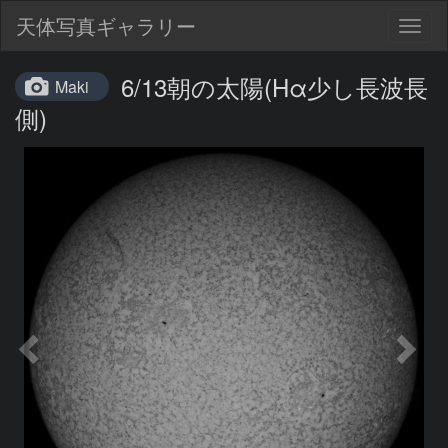
天体写真ギャラリー
Togg
navig
6/13朝の太陽(Hα少し長波長
Maki
側)