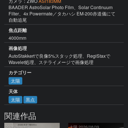
カメラ：ZWO
ASI183MM
BAADER AstroSolar Photo Film、Solar Continuum 
Filter、4x Powermate／タカハシ EM-200赤道儀にて
自動追尾
焦点距離
4000mm
画像処理
AutoStakkertで良像5%スタック処理、RegiStaxで
Wavelet処理、ステライメージで画像処理
カテゴリー
太陽
天体
太陽
黒点
関連作品
2026/8/9 太陽
太陽 2026/08/09