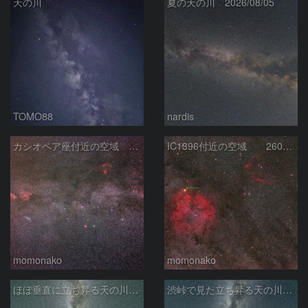
天の川
夏の天の川 2026/08/05
TOMO88
nardis
カシオペア座付近の空域 260720
IC1396付近の空域 260720
momonako
momonako
ほぼ垂直に立ち昇る天の川銀河
渋峠で見た立ち昇る天の川銀河