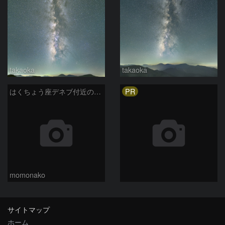
takaoka
takaoka
PR
はくちょう座デネブ付近の空域 260720
momonako
サイトマップ
ホーム