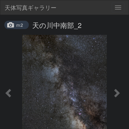
天体写真ギャラリー
Togg
navig
天の川中南部_2
ｍ2