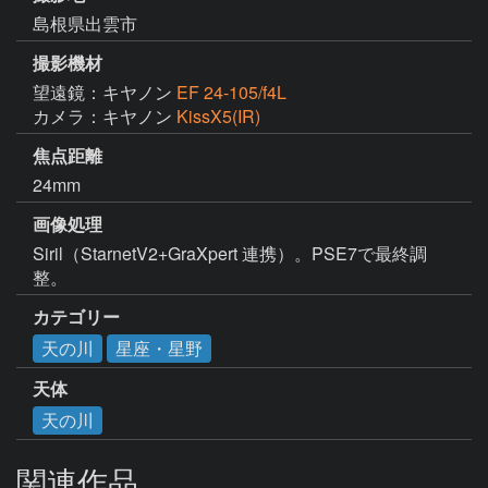
島根県出雲市
撮影機材
望遠鏡：キヤノン
EF 24-105/f4L
カメラ：キヤノン
KissX5(IR)
焦点距離
24mm
画像処理
Siril（StarnetV2+GraXpert 連携）。PSE7で最終調
整。
カテゴリー
天の川
星座・星野
天体
天の川
関連作品