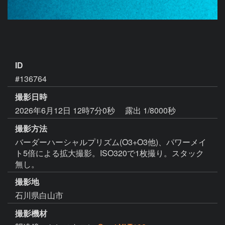
ID
#136764
撮影日時
2026年6月12日 12時7分0秒
露出 1/8000秒
撮影方法
バーダーハーシャルプリズム(O3+O3他)、パワーメイ
ト5倍による拡大撮影。ISO320で1枚撮り。スタック
無し。
撮影地
石川県白山市
撮影機材