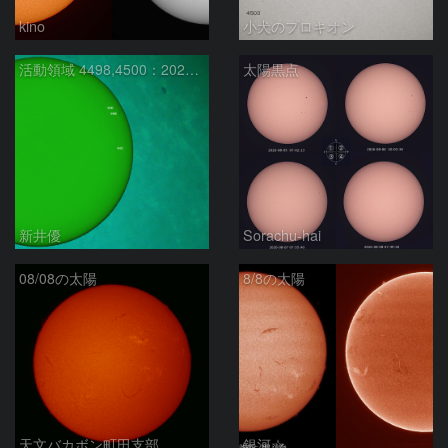
kino
小犬のプロキオン
活動領域 4498,4500：2026/08/08
太陽黒点
新井優
Sorachu-hai
08/08の太陽
8/8の太陽
天文バカボン町田支部
銀河☆