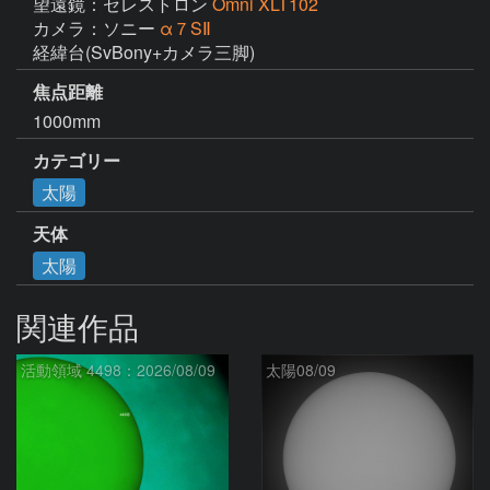
望遠鏡：セレストロン
Omni XLT102
カメラ：ソニー
α７SⅡ
経緯台(SvBony+カメラ三脚)
焦点距離
1000mm
カテゴリー
太陽
天体
太陽
関連作品
活動領域 4498：2026/08/09
太陽08/09