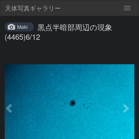
天体写真ギャラリー
Togg
navig
黒点半暗部周辺の現象
Maki
(4465)6/12