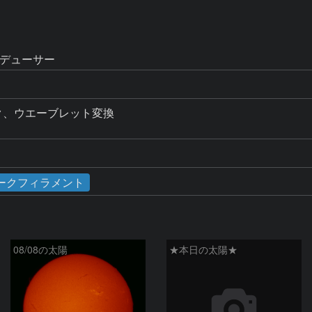
レデューサー
ック、ウエーブレット変換

ークフィラメント
08/08の太陽
★本日の太陽★