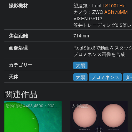
撮影機材
望遠鏡：Lunt
LS100THa
カメラ：ZWO
ASI178MM
VIXEN GPD2

笠井トレーディング0.5倍
焦点距離
714mm
画像処理
RegiStax6で動画をスタ
プロミネンス画像を合成
カテゴリー
太陽
天体
太陽
プロミネンス
ダ
関連作品
活動領域 4498,4500：2026/08/08
太陽黒点