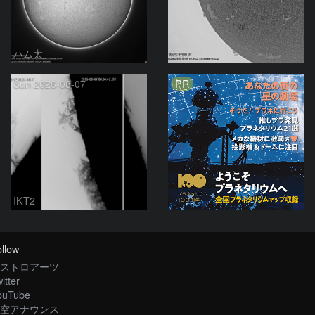
ハム太
ta-o
PR
Sun 2026-08-07
IKT2
llow
ストロアーツ
itter
ouTube
空アナウンス