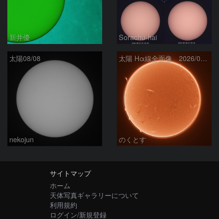
新井優
Sorachu-hai
太陽08/08
太陽 Hα線全面像 2026/08/08
nekojun
のくとす
サイトマップ
ホーム
天体写真ギャラリーについて
利用規約
ログイン/新規登録