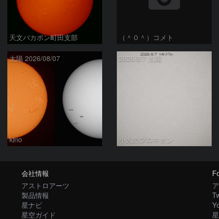
天文バカボン町田支部
（＾０＾）コメト
太陽 2026/08/07
2026/8/7 太陽
kino
小犬のプロキオン
会社情報
Fo
アストロアーツ
ア
製品情報
Tw
星ナビ
Y
星空ガイド
星