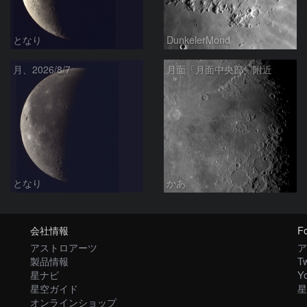
となり
DunkelerMond
月、2026/8/7
月面「月面中央部」附近
となり
かあ
会社情報
Fo
アストロアーツ
ア
製品情報
Tw
星ナビ
Y
星空ガイド
星
オンラインショップ