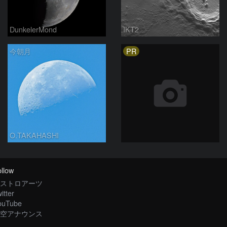
DunkelerMond
IKT2
PR
今朝月
O.TAKAHASHI
llow
ストロアーツ
itter
ouTube
空アナウンス