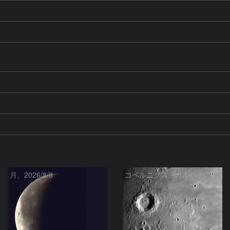
月、2026/8/8
コペルニクス、カルパチア山脈付近