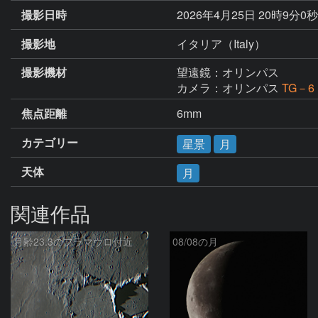
撮影日時
2026年4月25日 20時9分0秒
撮影地
イタリア（Italy）
撮影機材
望遠鏡：オリンパス
カメラ：オリンパス
TG－6
焦点距離
6mm
カテゴリー
星景
月
天体
月
関連作品
月齢23.3のフラマウロ付近
08/08の月