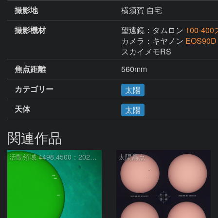
撮影地
横須賀 自宅
撮影機材
望遠鏡：タムロン
100-4
カメラ：キヤノン
EOS90D
スカイメモRS
焦点距離
560mm
カテゴリー
太陽
天体
太陽
関連作品
活動領域 4498,4500：2026/08/08
太陽黒点