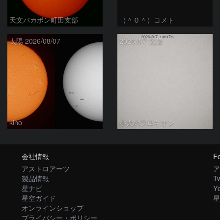
天文バカボン町田支部
（＾０＾）コメト
太陽 2026/08/07
2026/8/7 太陽
kino
小犬のプロキオン
会社情報
Fo
アストロアーツ
ア
製品情報
Tw
星ナビ
Y
星空ガイド
星
オンラインショップ
プライバシー・ポリシー