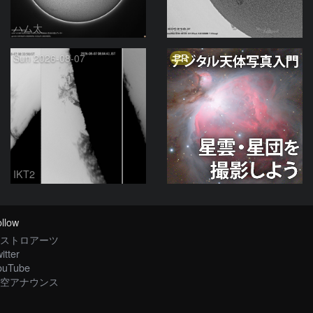
ハム太
ta-o
PR
Sun 2026-08-07
IKT2
llow
ストロアーツ
itter
ouTube
空アナウンス