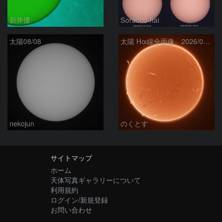
新井優
Sorachu-hai
太陽08/08
太陽 Hα線全面像 2026/08/08
nekojun
のくとす
サイトマップ
ホーム
天体写真ギャラリーについて
利用規約
ログイン/新規登録
お問い合わせ