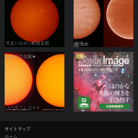
天文バカボン町田支部
銀河☆
PR
★本日の太陽★
（＾０＾）コメト
サイトマップ
ホーム