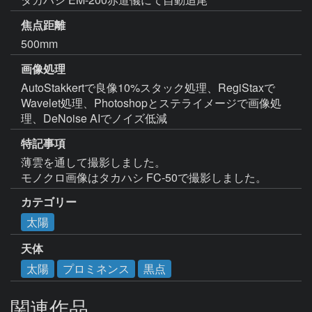
焦点距離
500mm
画像処理
AutoStakkertで良像10%スタック処理、RegiStaxで
Wavelet処理、Photoshopとステライメージで画像処
理、DeNoise AIでノイズ低減
特記事項
薄雲を通して撮影しました。

モノクロ画像はタカハシ FC-50で撮影しました。
カテゴリー
太陽
天体
太陽
プロミネンス
黒点
関連作品