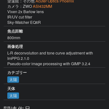
望遠鏡：その他
Acuter Optics Phoenix
カメラ：ZWO
ASI432MM
Vixen 2x Barlow lens

IR/UV cut filter

Sky-Watcher EQ6R
焦点距離
800mm
画像処理
L-R deconvolution and tone curve adjustment with 
ImPPG 2.1.0

Pseudo-color image processing with GIMP 3.2.4
カテゴリー
太陽
天体
太陽