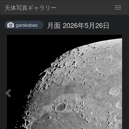
天体写真ギャラリー
Togg
navig
月面 2026‎年5月26日
garakabao