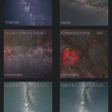
TOMO88
nardis
カシオペア座付近の空域 260720
IC1396付近の空域 260720
momonako
momonako
ほぼ垂直に立ち昇る天の川銀河
渋峠で見た立ち昇る天の川銀河