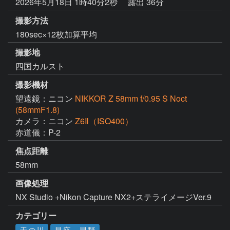
2026年5月18日 1時40分2秒
露出 36分
撮影方法
180sec×12枚加算平均
撮影地
四国カルスト
撮影機材
望遠鏡：ニコン
NIKKOR Z 58mm f/0.95 S Noct
(58mmF1.8)
カメラ：ニコン
Z6Ⅱ（ISO400）
赤道儀：P-2
焦点距離
58mm
画像処理
NX Studio +Nikon Capture NX2+ステライメージVer.9
カテゴリー