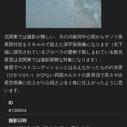
北関東では撮影が難しい、天の川銀河中心部からサソリ座
尾部付近を５８ｍｍで捉えた深宇宙画像になります（右下
端に描写されているプロペラの愛称で親しまれている散光
星雲は北関東では撮影困難な対象になります）。

春霞でベストコンディションとは云えなかったものの光害
（ひかりがい）が少ない四国カルストの真骨頂で高ＳＮ比
星空画像に仕上がり心揺さぶる１枚に仕上がったように思
います。
ID
#136604
撮影日時