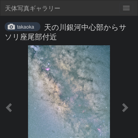
天体写真ギャラリー
Togg
navig
天の川銀河中心部からサ
takaoka
ソリ座尾部付近