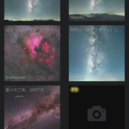
takaoka
takaoka
はくちょう座デネブ付近の空域 260720
四阿山（あずまやさん）と立ち昇る夏の銀河
momonako
takaoka
PR
夏の大三角 260718