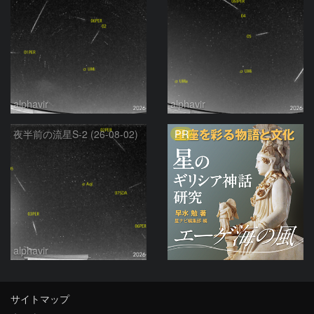
alphavir
alphavir
PR
夜半前の流星S-2 (26-08-02)
alphavir
サイトマップ