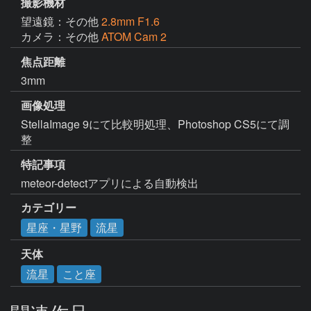
撮影機材
望遠鏡：その他
2.8mm F1.6
カメラ：その他
ATOM Cam 2
焦点距離
3mm
画像処理
StellaImage 9にて比較明処理、Photoshop CS5にて調
整
特記事項
meteor-detectアプリによる自動検出
カテゴリー
星座・星野
流星
天体
流星
こと座