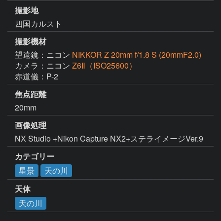
撮影地
四国カルスト
撮影機材
望遠鏡：ニコン
NIKKOR Z 20mm f/1.8 S (20mmF2.0)
カメラ：ニコン
Z6Ⅱ（ISO25600）
赤道儀：P-2
焦点距離
20mm
画像処理
NX Studio +Nikon Capture NX2+ステライメージVer.9
カテゴリー
星景
天の川
天体
天の川