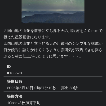
四国山地の山並を前景に立ち昇る天の川銀河を２０ｍｍで
捉えた星景画像になります。

四国山地の山並と立ち昇る天の川銀河のシンプルな構成が
何か饒舌に語りかけてくるような雰囲気が表現でき心揺さ
ぶる１枚に仕上がったように思います・・・。
ID
#136579
撮影日時
2026年5月18日 2時37分10秒
露出 80秒
撮影方法
10sec×8枚加算平均