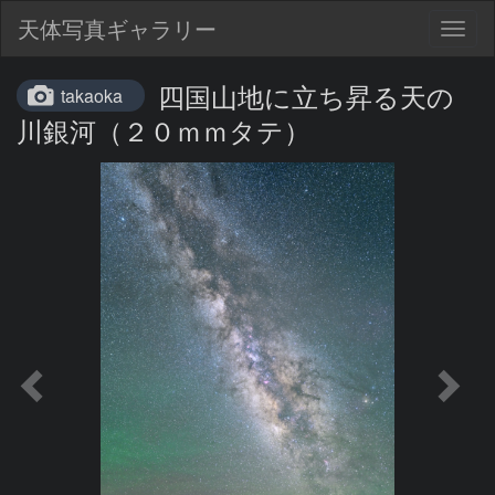
天体写真ギャラリー
Togg
navig
四国山地に立ち昇る天の
takaoka
川銀河（２０ｍｍタテ）