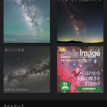
takaoka
宮川祐一「福井星の会」
PR
夏の大三角形
nebula ambition
サイトマップ