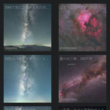
渋峠で見た立ち昇る天の川銀河
はくちょう座デネブ付近の空域 260720
takaoka
momonako
四阿山（あずまやさん）と立ち昇る夏の銀河
夏の大三角 260718
takaoka
momonako
天の川銀河と大気光
いて座・さそり座南中のころ