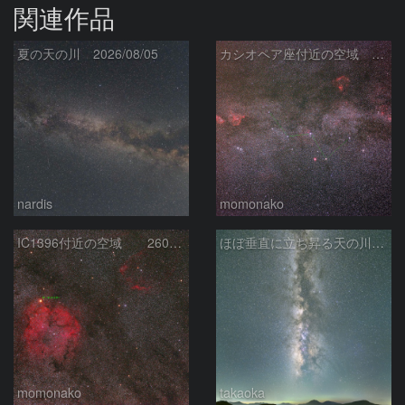
関連作品
夏の天の川 2026/08/05
カシオペア座付近の空域 260720
nardis
momonako
IC1396付近の空域 260720
ほぼ垂直に立ち昇る天の川銀河
momonako
takaoka