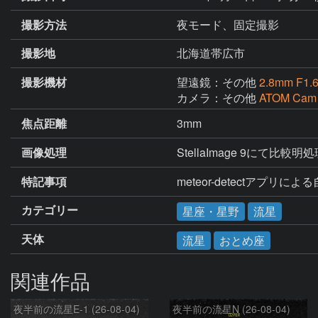
撮影方法
夜モード、固定撮影
撮影地
北海道帯広市
撮影機材
望遠鏡：その他
2.8mm F1.
カメラ：その他
ATOM Cam
焦点距離
3mm
画像処理
StellaImage 9にて比較明
特記事項
meteor-detectアプリに
カテゴリー
星座・星野
流星
天体
流星
おとめ座
関連作品
夜半前の流星E-1 (26-08-04)
夜半前の流星N (26-08-04)