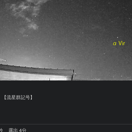
。【流星群記号】

4秒
露出 4分