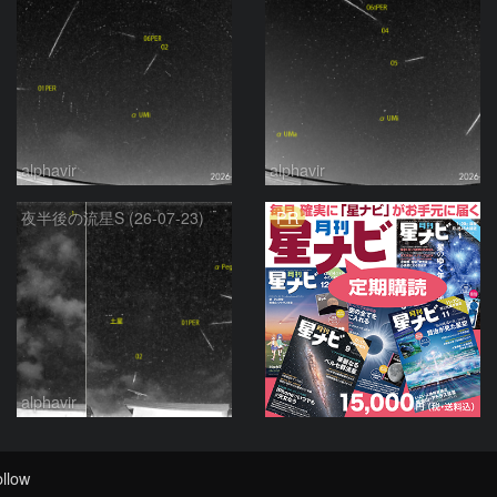
alphavir
alphavir
PR
夜半後の流星S (26-07-23)
alphavir
llow