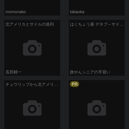
momonako
takaoka
北アメリカとサドルの並列
はくちょう座 デネブ～サドル付近散光星雲 2026/5/31
瓜田精一
政やんシニアの手習い
PR
チュウリップから北アメリカ星雲