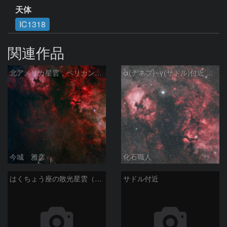
天体
IC1318
関連作品
北アメリカ星雲，ペリカン星雲，サドル付近，クレセント星雲，網状星雲・・・etc
α(デネブ)~γ(サドル)付近 NGC7000 北アメリカ星雲 IC5067~5070 ペリカン星雲 はくちょう座
今城 雅彦
化石職人
はくちょう座の散光星雲（１００ｍｍ）
サドル付近