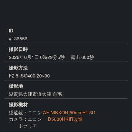
ID
#136556
撮影日時
2026年6月1日 0時29分5秒
露出 600秒
撮影方法
F2.8 ISO400 20×30
撮影地
滋賀県大津市浜大津 自宅
撮影機材
望遠鏡：ニコン
AF NIKKOR 50mmF1.8D
カメラ：ニコン
D5600HKIR改造
　　ポラリエ