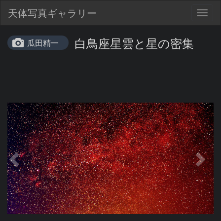
天体写真ギャラリー
Togg
navig
白鳥座星雲と星の密集
瓜田精一