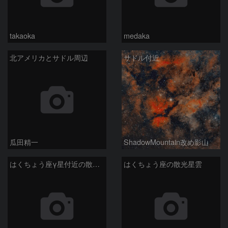
takaoka
medaka
北アメリカとサドル周辺
サドル付近
瓜田精一
ShadowMountain改め影山
はくちょう座γ星付近の散光星雲 260614
はくちょう座の散光星雲