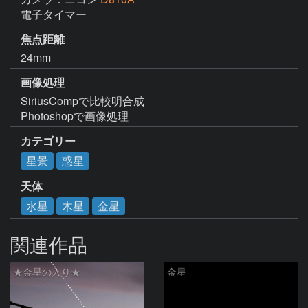
電子タイマー
焦点距離
24mm
画像処理
SiriusCompで比較明合成

Photoshopで画像処理
カテゴリー
星景
惑星
天体
水星
木星
金星
関連作品
★金星の入り★
金星