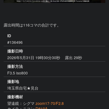
露出時間は116コマの合計です。
ID
#136496
撮影日時
2026年5月31日 19時30分30秒
露出 29秒
撮影方法
F3.5 iso800
撮影地
埼玉県自宅★見台
撮影機材
望遠鏡：シグマ
zoom17-70/F2.8
カメラ：ニコン
D810A