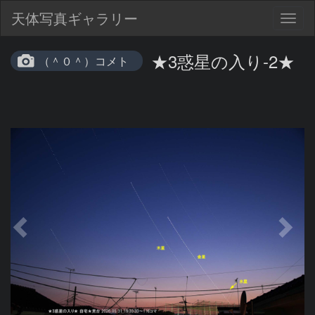
天体写真ギャラリー
Togg
navig
★3惑星の入り-2★
（＾０＾）コメト