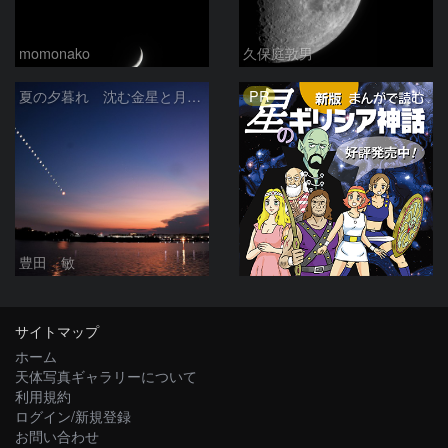
momonako
久保庭敦男
PR
夏の夕暮れ 沈む金星と月 2026/7/20
豊田 敏
サイトマップ
ホーム
天体写真ギャラリーについて
利用規約
ログイン/新規登録
お問い合わせ