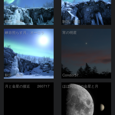
駒沢 満晴
駒沢 満晴
峡谷照らす月、オーロラ
宵の明星
駒沢 満晴
Condor57
月と金星の接近 260717
ほぼ同位相の金星と月