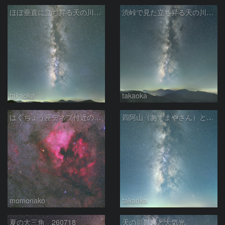
ほぼ垂直に立ち昇る天の川銀河
渋峠で見た立ち昇る天の川銀河
takaoka
takaoka
はくちょう座デネブ付近の空域 260720
四阿山（あずまやさん）と立ち昇る夏の銀河
momonako
takaoka
夏の大三角 260718
天の川銀河と大気光