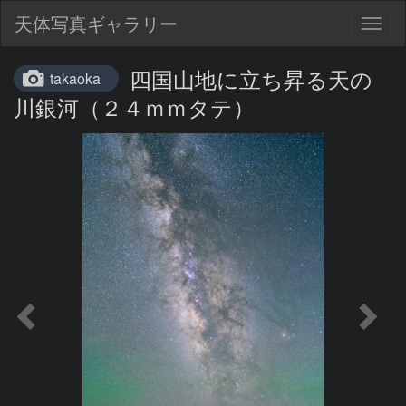
天体写真ギャラリー
Togg
navig
四国山地に立ち昇る天の
takaoka
川銀河（２４ｍｍタテ）