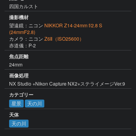
四国カルスト
撮影機材
望遠鏡：ニコン
NIKKOR Z14-24mm f/2.8 S
(24mmF2.8)
カメラ：ニコン
Z6Ⅱ（ISO25600）
赤道儀：P-2
焦点距離
24mm
画像処理
NX Studio +Nikon Capture NX2+ステライメージVer.9
カテゴリー
星景
天の川
天体
天の川