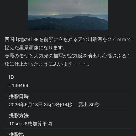
四国山地の山並を前景に立ち昇る天の川銀河を２４ｍｍで
捉えた星景画像になります。

春霞のモヤと大気光の描写が空気感を演出し心揺さぶる１
枚に仕上がったように思います・・・。
ID
#136469
撮影日時
2026年5月18日 3時13分14秒
露出 80秒
撮影方法
10sec×8枚加算平均
撮影地