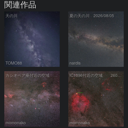
関連作品
天の川
夏の天の川 2026/08/05
TOMO88
nardis
カシオペア座付近の空域 260720
IC1396付近の空域 260720
momonako
momonako