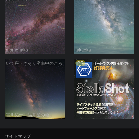
momonako
takaoka
PR
いて座・さそり座南中のころ
宮川祐一「福井星の会」
サイトマップ