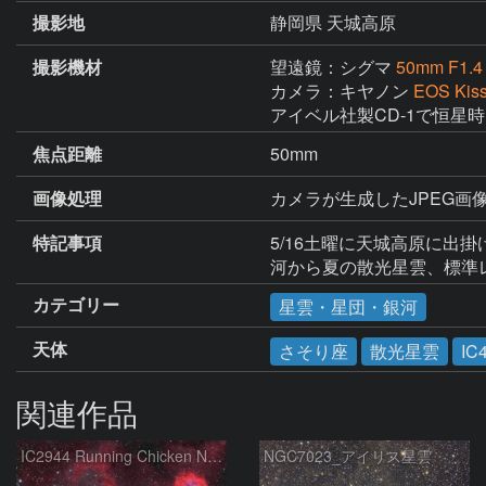
撮影地
静岡県 天城高原
撮影機材
望遠鏡：シグマ
50mm F1.
カメラ：キヤノン
EOS Kis
アイベル社製CD-1で恒星
焦点距離
50mm
画像処理
カメラが生成したJPEG画像7
特記事項
5/16土曜に天城高原に出
河から夏の散光星雲、標準
カテゴリー
星雲・星団・銀河
天体
さそり座
散光星雲
IC
関連作品
IC2944 Running Chicken Nebula
NGC7023_アイリス星雲