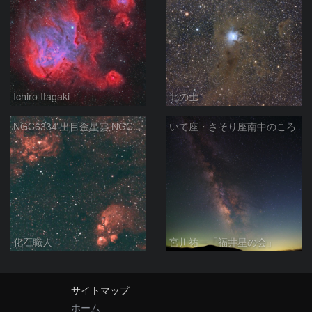
Ichiro Itagaki
北の士
NGC6334 出目金星雲 NGC6357 彼岸花星雲 さそり座
いて座・さそり座南中のころ
化石職人
宮川祐一「福井星の会」
サイトマップ
ホーム