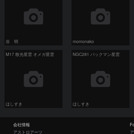
谷 明
momonako
M17 散光星雲 オメガ星雲
NGC281 パックマン星雲
ほしすき
ほしすき
会社情報
Fo
アストロアーツ
ア