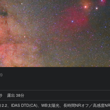
徹）
5秒
露出 38分
0、絞り2.2、IDAS DTD(CA)、WB太陽光、長時間NRオフ／高感度N