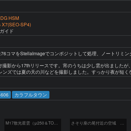
4 DG HSM
s X7(SEO-SP4)
時ガイド
6コマをStellaImageでコンポジットして処理、ノートリミング
掛け撮影から17thリリースです。宵のうちは少し雲が出まし
レンズでは夏の天の川などを撮影しました。すっかり夜が短く
4606
カラフルタウン
M17散光星雲（μ250＆TOA130）
さそり座の尾付近の空域 260718