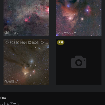
chi_muro
ブルーシルー
PR
IC4603 IC4604 IC4605 IC4606 Sh2-9 IC4592 カラフルタウン 青い馬頭星雲 さそり座
化石職人
llow
ストロアーツ