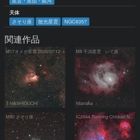
星雲・星団・銀河
天体
さそり座
散光星雲
NGC6357
関連作品
M17オメガ星雲 2026/07/12
M8 干潟星雲 いて座
T-HASHIGUCHI
hltanaka
M80 さそり座
IC2944 Running Chicken Nebula