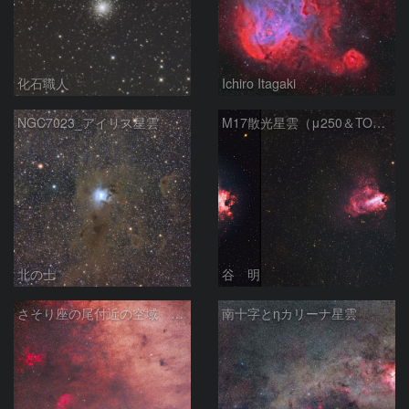
化石職人
Ichiro Itagaki
NGC7023_アイリス星雲
M17散光星雲（μ250＆TOA130）
北の士
谷 明
さそり座の尾付近の空域 260718
南十字とηカリーナ星雲