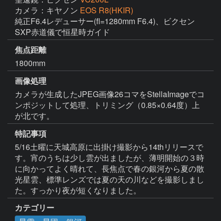
カメラ：キヤノン
EOS R8(HKIR)
純正F6.4レデューサー(fl=1280mm F6.4)、ビクセン
SXP赤道儀で恒星時ガイド
焦点距離
1800mm
画像処理
カメラが生成したJPEG画像26コマをStellaImageでコ
ンポジットして処理、トリミング（0.85×0.64度）上
が北です。
特記事項
5/16土曜に天城高原に出掛け撮影から14thリリースで
す。宵のうちは少し雲が出ましたが、薄明開始の３時
に向かってよく晴れて、長焦点で春の銀河から夏の散
光星雲、標準レンズでは夏の天の川などを撮影しまし
た。すっかり夜が短くなりました。
カテゴリー