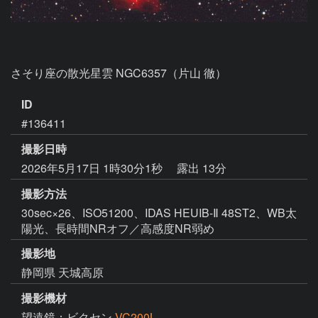
さそり座の散光星雲 NGC6357（片山 徹）
ID
#136411
撮影日時
2026年5月17日 1時30分1秒
露出 13分
撮影方法
30sec×26、ISO51200、IDAS HEUIB-Ⅱ 48ST2、WB太
陽光、長時間NRオフ／高感度NR弱め
撮影地
静岡県 天城高原
撮影機材
望遠鏡：ビクセン
VC200L