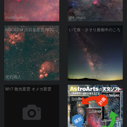
momonako
chi_muro
NGC6334 出目金星雲 NGC6357 彼岸花星雲 さそり座
いて座・さそり座南中のころ
化石職人
宮川祐一「福井星の会」
PR
M17 散光星雲 オメガ星雲