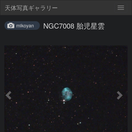
天体写真ギャラリー
Togg
navig
NGC7008 胎児星雲
mikoyan