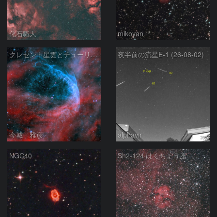
化石職人
mikoyan
クレセント星雲とチューリップ星雲の真ん中あたりにある星雲 NGC6883 ???
夜半前の流星E-1 (26-08-02)
今城 雅彦
alphavir
NGC40
Sh2-124 はくちょう座