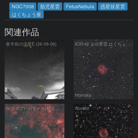
NGC7008
胎児星雲
FetusNebula
惑星状星雲
はくちょう座
関連作品
夜半前の流星E (26-08-06)
IC5146 まゆ星雲 はくちょう座
alphavir
hltanaka
α(デネブ)~γ(サドル)付近 NGC7000 北アメリカ星雲 IC5067~5070 ペリカン星雲 Sh2-112 はくちょう座
Abell80