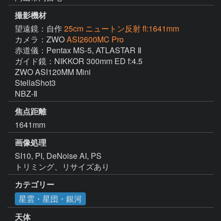
撮影機材
望遠鏡：自作
25cm ニュートン反射 fl:1641mm
カメラ：ZWO
ASI2600MC Pro
赤道儀：Pentax MS-5, ATLASTAR Ⅱ

ガイド鏡：NIKKOR 300mm ED f:4.5

ZWO ASI120MM Mini 

StellaShot3

NBZ-Ⅱ
焦点距離
1641mm
画像処理
SI10, PI, DeNoise AI, PS

トリミング、リサイズあり
カテゴリー
星雲・星団・銀河
天体