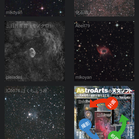
mikoyan
化石職人
三日月星雲（モノクロ）
Abell79
pleiades
mikoyan
PR
IC5076 はくちょう座