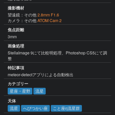
撮影機材
望遠鏡：その他
2.8mm F1.6
カメラ：その他
ATOM Cam 2
焦点距離
3mm
画像処理
StellaImage 9にて比較明処理、Photoshop CS5にて調
整
特記事項
meteor-detectアプリによる自動検出
カテゴリー
星座・星野
流星
天体
流星
へびつかい座
こと座η流星群