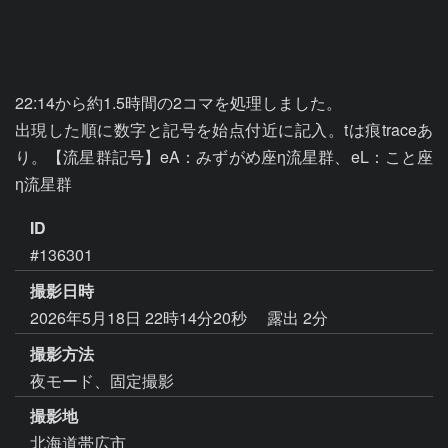
22:14から約1.5時間の2コマを処理しました。

出現した順に数字と記号を始点付近に記入。tは痕traceあ
り。【流星群記号】eA：みずがめ座η流星群、eL：こと座
η流星群
ID
#136301
撮影日時
2026年5月18日 22時14分20秒
露出 2分
撮影方法
夜モード、固定撮影
撮影地
北海道帯広市