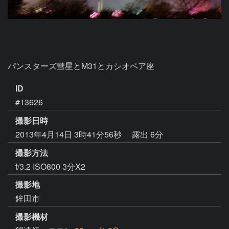
パンスターズ彗星とM31とカシオペア座
ID
#13626
撮影日時
2013年4月14日 3時41分56秒
露出 6分
撮影方法
f/3.2 ISO800 3分X2
撮影地
鉾田市
撮影機材