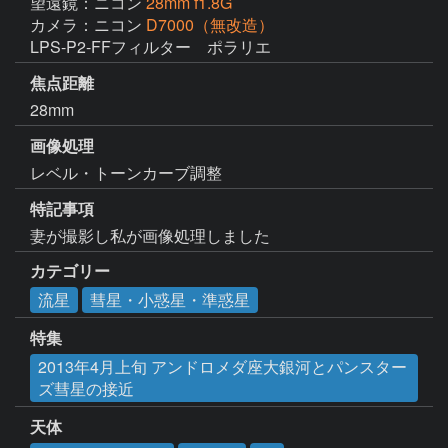
望遠鏡：ニコン
28mm f1.8G
カメラ：ニコン
D7000（無改造）
LPS-P2-FFフィルター　ポラリエ
焦点距離
28mm
画像処理
レベル・トーンカーブ調整
特記事項
妻が撮影し私が画像処理しました
カテゴリー
流星
彗星・小惑星・準惑星
特集
2013年4月上旬 アンドロメダ座大銀河とパンスター
ズ彗星の接近
天体