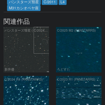
パンスターズ彗星
C/2011
L4
M31カシオペヤ座
関連作品
パンスターズ彗星 ( C/2024R4 )：2026/07/27
C/2025 M2 (PANSTARRS)
新井優
ろどすた
C/2024 R4 (PANSTARRS)
C/2023 R1 (PANSTARRS) の変化