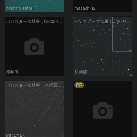
hoshino-satori
masachin2
パンスターズ彗星 ( C/2024R4 )：2026/06/28
パンスターズ彗星 ( C/2024G4 )の予報位置：2026/06/23
新井優
新井優
PR
パンスターズ彗星 連続写真 再処理
KIHARAN