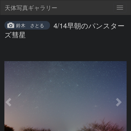
天体写真ギャラリー
Togg
navig
4/14早朝のパンスター
鈴木 さとる
ズ彗星