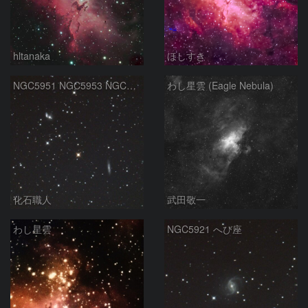
hltanaka
ほしすき
NGC5951 NGC5953 NGC5954 へび座
わし星雲 (Eagle Nebula)
化石職人
武田敬一
わし星雲
NGC5921 へび座