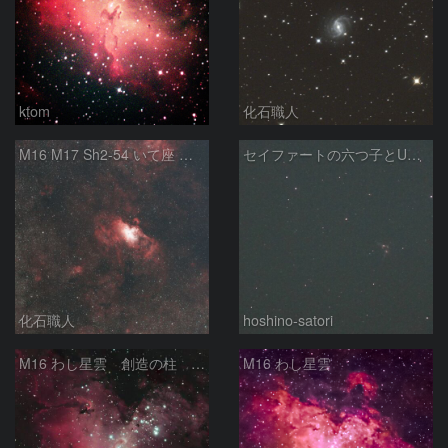
ktom
化石職人
M16 M17 Sh2-54 いて座 へび座
セイファートの六つ子とUGC10127
化石職人
hoshino-satori
M16 わし星雲 創造の柱 へび座
M16 わし星雲