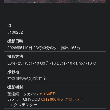
ID
#136252
撮影日時
2026年5月9日 23時43分0秒
露出 165分
撮影方法
L3分×25 R3分×10 G3分×10 B3分×10 gain57 -10℃
撮影地
神奈川県横須賀市自宅
撮影機材
望遠鏡：タカハシ
ε-160ED
カメラ：QHYCCD
QHY600モノクロカメラ
εエクステンダー