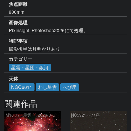
焦点距離
800mm
画像処理
PixInsight  Photoshop2026にて処理。
特記事項
撮影後半は月明かりあり
カテゴリー
星雲・星団・銀河
天体
NGC6611
わし星雲
へび座
関連作品
M16 わし星雲 2026-8-6
NC5921 へび座