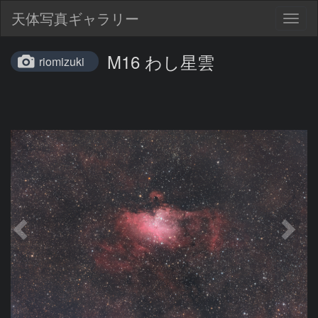
天体写真ギャラリー
Togg
navig
M16 わし星雲
riomizuki