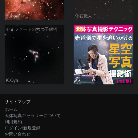
gungun
化石職人
PR
セイファートの六つ子銀河
K.Oya
サイトマップ
ホーム
天体写真ギャラリーについて
利用規約
ログイン/新規登録
お問い合わせ