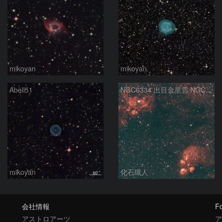
mikoyan
mikoyan
Abell51
NGC6334 出目金星雲 NGC6357 彼岸花星雲 さそり座
mikoyan
化石職人
会社情報
Fo
アストロアーツ
ア