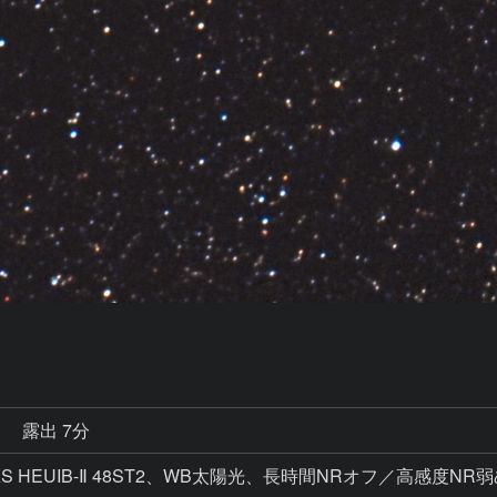
秒
露出 7分
、IDAS HEUIB-Ⅱ 48ST2、WB太陽光、長時間NRオフ／高感度NR