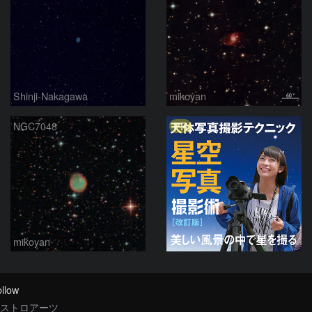
Shinji-Nakagawa
mikoyan
PR
NGC7048
mikoyan
llow
ストロアーツ