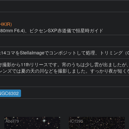
HKIR)
1280mm F6.4)、ビクセンSXP赤道儀で恒星時ガイド
4コマをStellaImageでコンポジットして処理、トリミング（0.
掛け撮影から11thリリースです。宵のうちは少し雲が出まし
レンズでは夏の天の川などを撮影しました。すっかり夜が短く
NGC6302
Abell79
IC1295