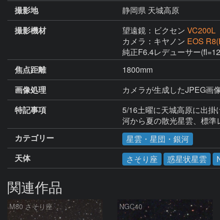
撮影地
静岡県 天城高原
撮影機材
望遠鏡：ビクセン
VC200L
カメラ：キヤノン
EOS R8(
純正F6.4レデューサー(fl=
焦点距離
1800mm
画像処理
カメラが生成したJPEG画像1
特記事項
5/16土曜に天城高原に出
河から夏の散光星雲、標準
カテゴリー
星雲・星団・銀河
天体
さそり座
惑星状星雲
関連作品
M80 さそり座
NGC40