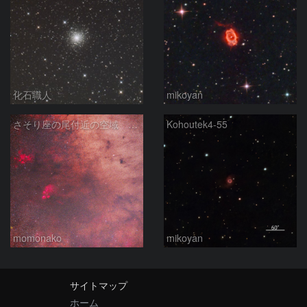
化石職人
mikoyan
さそり座の尾付近の空域 260718
Kohoutek4-55
momonako
mikoyan
サイトマップ
ホーム