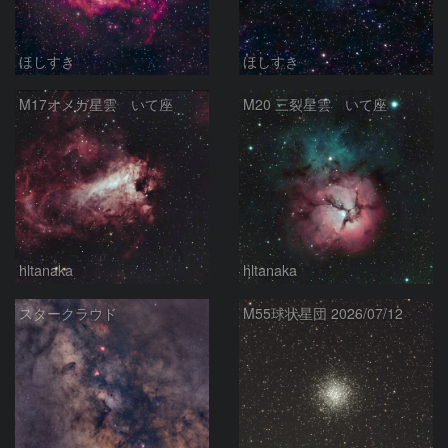
ほしすき
ほしすき
M17オメガ星雲 いて座
M20 三裂星雲 いて座
hltanaka
hltanaka
スタークラウド
M55球状星団 2026/07/12