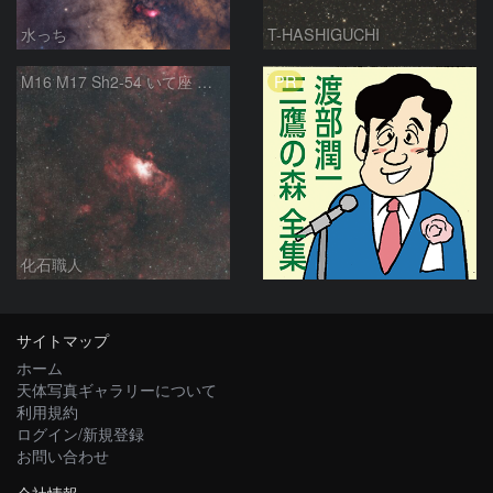
水っち
T-HASHIGUCHI
PR
M16 M17 Sh2-54 いて座 へび座
化石職人
サイトマップ
ホーム
天体写真ギャラリーについて
利用規約
ログイン/新規登録
お問い合わせ
会社情報