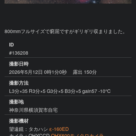
800mmフルサイズで窮屈ですがギリギリ収まりました。
ID
#136208
撮影日時
2026年5月12日 0時1分0秒
露出 150分
撮影方法
L3分×35 R3分×5 G3分×5 B3分×5 gain57 -10℃
撮影地
神奈川県横須賀市自宅
撮影機材
望遠鏡：タカハシ
ε-160ED
カメラ：QHYCCD
QHY600モノクロカメラ