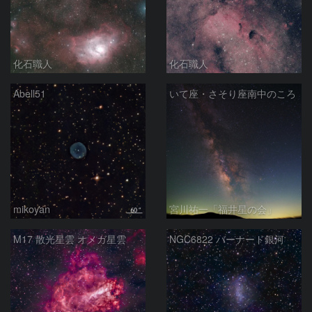
化石職人
化石職人
Abell51
いて座・さそり座南中のころ
mikoyan
宮川祐一「福井星の会」
M17 散光星雲 オメガ星雲
NGC6822 バーナード銀河