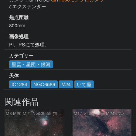
εエクステンダー
焦点距離
800mm
画像処理
PI、PSにて処理。
カテゴリー
星雲・星団・銀河
天体
IC1284
NGC6589
M24
いて座
関連作品
M8 M20 M21 NGC6559 猫の手星雲 いて座
M17 オメガ星雲 M24 バンビの横顔 いて座