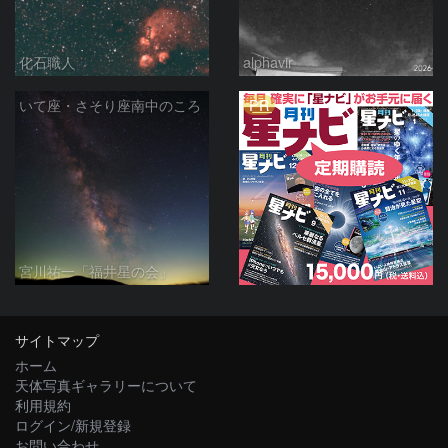
化石職人
alphavir
PR
いて座・さそり座南中のころ
宮川祐一「福井星の会」
サイトマップ
ホーム
天体写真ギャラリーについて
利用規約
ログイン/新規登録
お問い合わせ