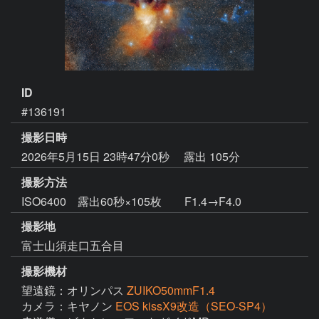
ID
#136191
撮影日時
2026年5月15日 23時47分0秒
露出 105分
撮影方法
ISO6400 露出60秒×105枚 F1.4→F4.0
撮影地
富士山須走口五合目
撮影機材
望遠鏡：オリンパス
ZUIKO50mmF1.4
カメラ：キヤノン
EOS kissX9改造（SEO-SP4）