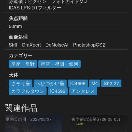
赤道儀：ビクセン　フォトガイドMD

IDAS LPS-D1フィルター
焦点距離
50mm
画像処理
Siril　GraXpert　DeNoiseAI　PhotoshopCS2　
カテゴリー
星座・星野
星雲・星団・銀河
天体
さそり座
へびつかい座
IC4606
M4
Sh2-27
カラフルタウン
IC4592
アンタレス
関連作品
夏の天の川 2026/08/07
夜半前の流星S (26-08-05)