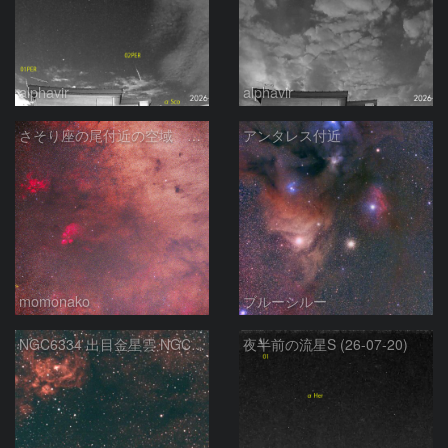
alphavir
alphavir
さそり座の尾付近の空域 260718
アンタレス付近
momonako
ブルーシルー
NGC6334 出目金星雲 NGC6357 彼岸花星雲 さそり座
夜半前の流星S (26-07-20)