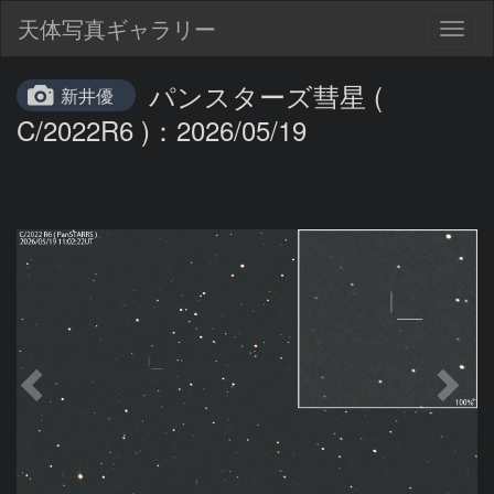
天体写真ギャラリー
Togg
navig
パンスターズ彗星 (
新井優
C/2022R6 )：2026/05/19