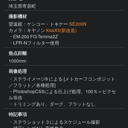
埼玉県寄居町
撮影機材
望遠鏡：ケンコー・トキナー
SE200N
カメラ：キヤノン
kissX5(新改造)
・EM-200 FG-Temma2Z

・LPR-Nフィルター使用
焦点距離
1000mm
画像処理
・ステライメージ9 による [メトカーフコンポジット
／フラット／各種処理]

・PhotoshopCS5による仕上げ処理、100％＝ピクセ
ル等倍

・トリミングあり、ダーク、フラットなし
特記事項
・ステラショット３によるスケジュール撮影
