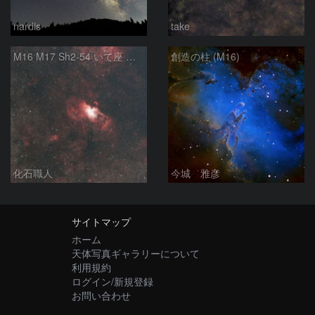
nardis
take
M16 M17 Sh2-54 いて座 へび座
創造の柱 (M16)
化石職人
今城 雅彦
サイトマップ
ホーム
天体写真ギャラリーについて
利用規約
ログイン/新規登録
お問い合わせ