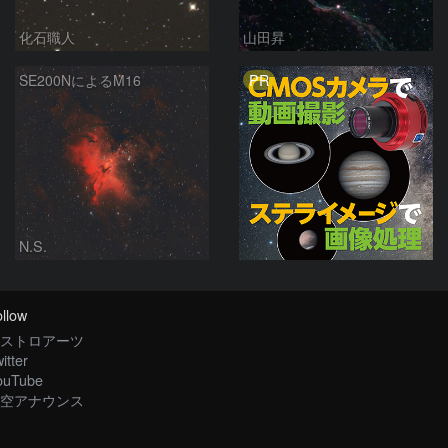
化石職人
山田昇
PR
SE200NによるM16
N.S.
llow
ストロアーツ
itter
ouTube
空アナウンス