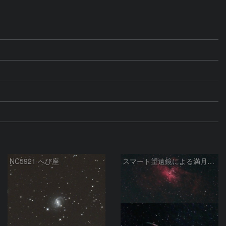
NC5921 へび座
スマート望遠鏡による満月下の星雲（M16,NGC6960）