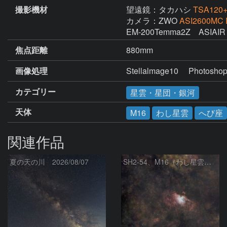
撮影機材
望遠鏡：タカハシ
TSA12
カメラ：ZWO
ASI2600MC 
EM-200Temma2Z　ASIAIR
焦点距離
880mm
画像処理
Stellalmage10     Photosho
カテゴリー
星雲・星団・銀河
天体
M16
わし星雲
へび座
関連作品
夏の天の川 2026/08/07
SH2‑54、M16（わし星雲）、M17（オメガ星雲）