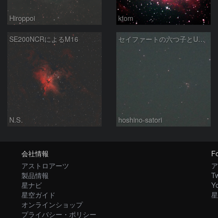
Hiroppoi
ktom
SE200NCRによるM16
セイファートの六つ子とUGC10127
N.S.
hoshino-satori
会社情報
Fo
アストロアーツ
ア
製品情報
Tw
星ナビ
Y
星空ガイド
星
オンラインショップ
プライバシー・ポリシー