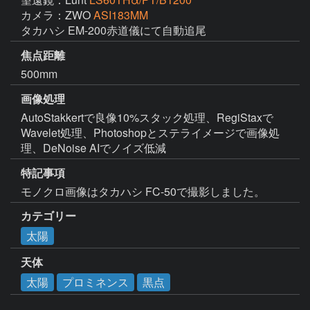
カメラ：ZWO
ASI183MM
タカハシ EM-200赤道儀にて自動追尾
焦点距離
500mm
画像処理
AutoStakkertで良像10%スタック処理、RegiStaxで
Wavelet処理、Photoshopとステライメージで画像処
理、DeNoise AIでノイズ低減
特記事項
モノクロ画像はタカハシ FC-50で撮影しました。
カテゴリー
太陽
天体
太陽
プロミネンス
黒点