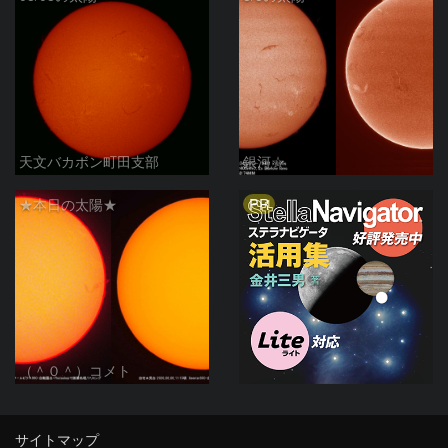
天文バカボン町田支部
銀河☆
PR
★本日の太陽★
（＾０＾）コメト
サイトマップ