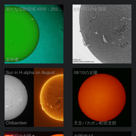
新たな活動領域 4505：2026/08/10
8月10日の太陽面
新井優
ta-o
Sun in H-alpha on August 10, 2026
08/10の太陽
Chibamber
天文バカボン町田支部
★本日の太陽★
太陽08/10