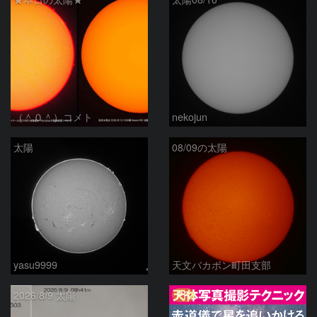
（＾０＾）コメト
nekojun
太陽
08/09の太陽
yasu9999
天文バカボン町田支部
PR
2026/8/9 太陽