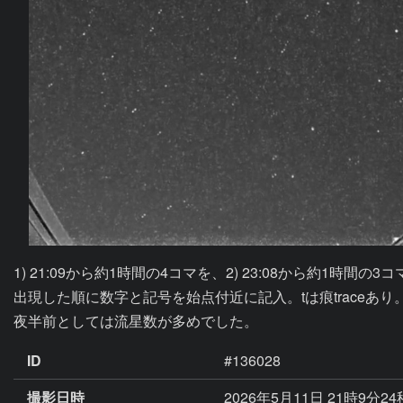
1) 21:09から約1時間の4コマを、2) 23:08から約1時間の
出現した順に数字と記号を始点付近に記入。tは痕traceあり
夜半前としては流星数が多めでした。
ID
#136028
撮影日時
2026年5月11日 21時9分2