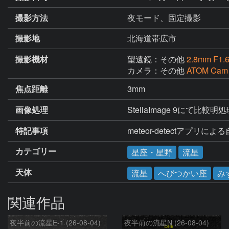
撮影方法
夜モード、固定撮影
撮影地
北海道帯広市
撮影機材
望遠鏡：その他
2.8mm F1.
カメラ：その他
ATOM Cam
焦点距離
3mm
画像処理
StellaImage 9にて比較明
特記事項
meteor-detectアプリに
カテゴリー
星座・星野
流星
天体
流星
へびつかい座
み
関連作品
夜半前の流星E-1 (26-08-04)
夜半前の流星N (26-08-04)