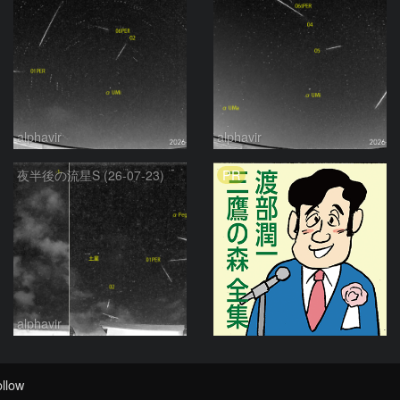
alphavir
alphavir
PR
夜半後の流星S (26-07-23)
alphavir
llow