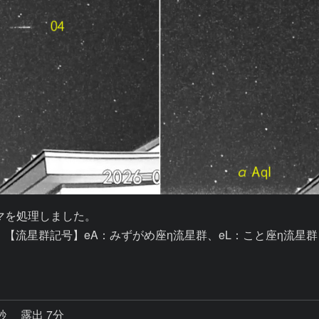
3コマを処理しました。

。【流星群記号】eA：みずがめ座η流星群、eL：こと座η流星群

4秒
露出 7分