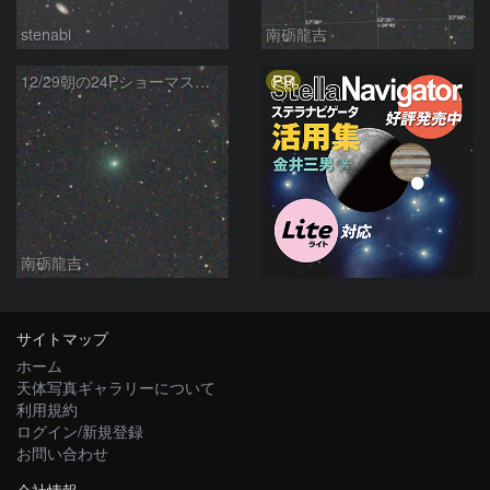
stenabi
南砺龍吉
PR
12/29朝の24Pショーマス彗星とM91など
南砺龍吉
サイトマップ
ホーム
天体写真ギャラリーについて
利用規約
ログイン/新規登録
お問い合わせ
会社情報