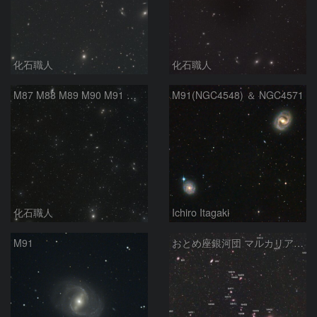
化石職人
化石職人
M87 M88 M89 M90 M91 マルカリアンの銀河鎖 おとめ座 かみのけ座
M91(NGC4548) ＆ NGC4571
化石職人
Ichiro Itagaki
M91
おとめ座銀河団 マルカリアンチェーン (2)