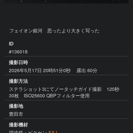
　フェイオン銀河　思ったより大きく写った
ID
#136018
撮影日時
2026年5月17日 20時51分0秒
露出 60分
撮影方法
ステラショット3にてノータッチガイド撮影 120秒
30枚 ISO25600 QBPフィルター使用
撮影地
豊田市
撮影機材
望遠鏡：ビクセン
AXJ