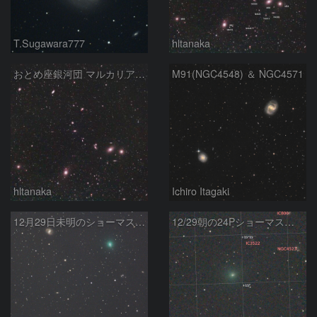
T.Sugawara777
hltanaka
おとめ座銀河団 マルカリアンチェーン
M91(NGC4548) ＆ NGC4571
hltanaka
Ichiro Itagaki
12月29日未明のショーマス彗星と銀河の接近
12/29朝の24Pショーマス彗星とM91など