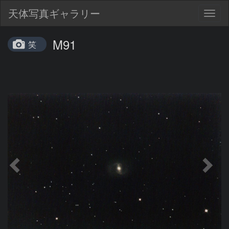
天体写真ギャラリー
Togg
navig
M91
笑