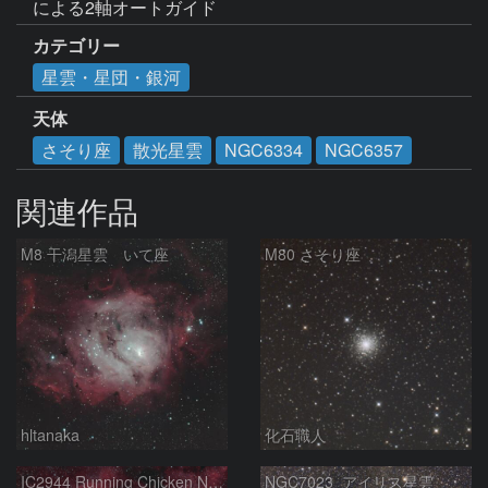
による2軸オートガイド
カテゴリー
星雲・星団・銀河
天体
さそり座
散光星雲
NGC6334
NGC6357
関連作品
M8 干潟星雲 いて座
M80 さそり座
hltanaka
化石職人
IC2944 Running Chicken Nebula
NGC7023_アイリス星雲