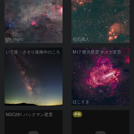
chi_muro
化石職人
いて座・さそり座南中のころ
M17 散光星雲 オメガ星雲
宮川祐一「福井星の会」
ほしすき
PR
NGC281 パックマン星雲