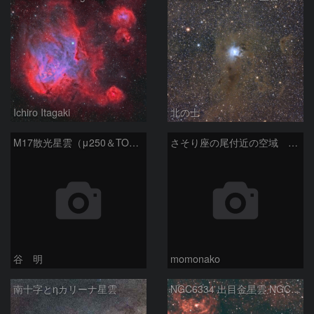
Ichiro Itagaki
北の士
M17散光星雲（μ250＆TOA130）
さそり座の尾付近の空域 260718
谷 明
momonako
南十字とηカリーナ星雲
NGC6334 出目金星雲 NGC6357 彼岸花星雲 さそり座