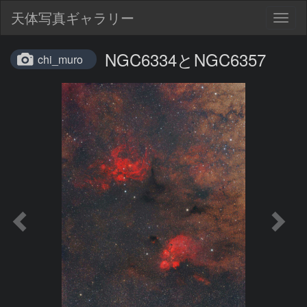
天体写真ギャラリー
Togg
navig
NGC6334とNGC6357
chi_muro