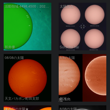
活動領域 4498,4500：2026/08/08
太陽黒点
新井優
Sorachu-hai
08/08の太陽
8/8の太陽
天文バカボン町田支部
銀河☆
★本日の太陽★
8/08の太陽