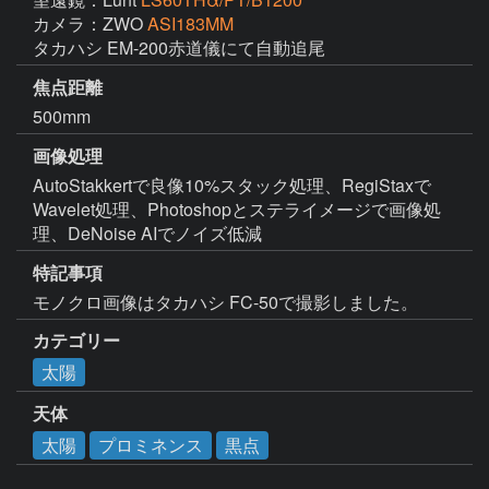
カメラ：ZWO
ASI183MM
タカハシ EM-200赤道儀にて自動追尾
焦点距離
500mm
画像処理
AutoStakkertで良像10%スタック処理、RegiStaxで
Wavelet処理、Photoshopとステライメージで画像処
理、DeNoise AIでノイズ低減
特記事項
モノクロ画像はタカハシ FC-50で撮影しました。
カテゴリー
太陽
天体
太陽
プロミネンス
黒点