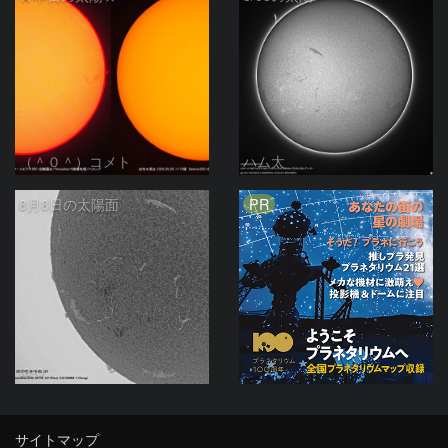
（＾０＾）コメト
ハム太
PR
8月8日の太陽面
ta-o
サイトマップ