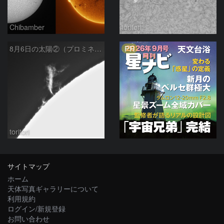
Chibamber
toritori
PR
8月6日の太陽②（プロミネン北東縁 ）
toritori
サイトマップ
ホーム
天体写真ギャラリーについて
利用規約
ログイン/新規登録
お問い合わせ