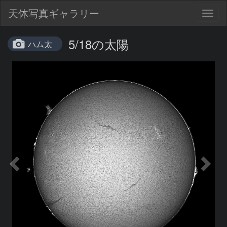
天体写真ギャラリー
Togg
navig
5/18の太陽
ハム太