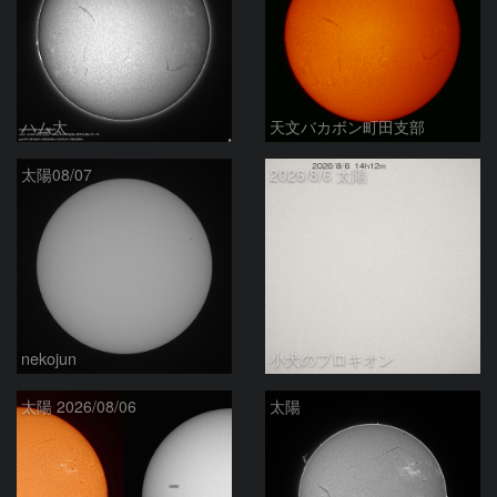
ハム太
天文バカボン町田支部
太陽08/07
2026/8/6 太陽
nekojun
小犬のプロキオン
太陽 2026/08/06
太陽