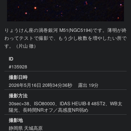
りょうけん座の渦巻銀河 M51(NGC5194)です。薄明が終
わってテストで撮影で、もう少し枚数を増やしたい所で
す。（片山 徹）
ID
#135928
撮影日時
2026年5月16日 20時34分36秒
露出 19分
撮影方法
30sec×38、ISO80000、IDAS HEUIB-Ⅱ 48ST2、WB太
陽光、長時間NRオフ／高感度NR弱め
撮影地
静岡県 天城高原