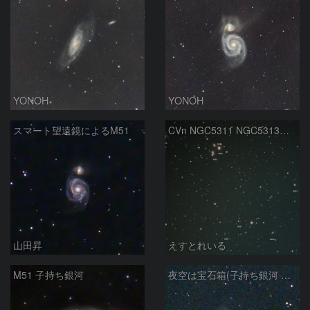
YONOH
YONOH
スマート望遠鏡によるM51
CVn NGC5311 NGC5313付近
山田昇
えすとれいる
M51 子持ち銀河
夜空は宝石箱(子持ち銀河 M51) Seestar50