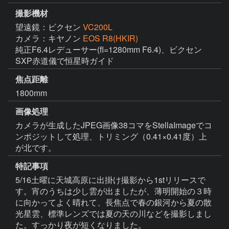
撮影機材
望遠鏡：ビクセン
VC200L
カメラ：キヤノン
EOS R8(HKIR)
純正F6.4レデューサー(fl=1280mm F6.4)、ビクセン
SXP赤道儀で恒星時ガイド
焦点距離
1800mm
画像処理
カメラが生成したJPEG画像38コマをStellaImageでコ
ンポジットして処理、トリミング（0.41×0.41度）上
が北です。
特記事項
5/16土曜に天城高原に出掛け撮影から1stリリースで
す。宵のうちは少し雲が出ましたが、薄明開始の３時
に向かってよく晴れて、長焦点で春の銀河から夏の散
光星雲、標準レンズでは夏の天の川などを撮影しまし
た。すっかり夜が短くなりました。