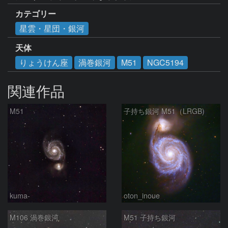
カテゴリー
星雲・星団・銀河
天体
りょうけん座
渦巻銀河
M51
NGC5194
関連作品
M51
子持ち銀河 M51（LRGB)
kuma-
oton_inoue
M106 渦巻銀河
M51 子持ち銀河