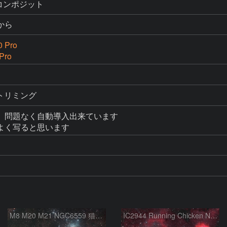
動コンポジット
から
0 Pro
Pro
整、トリミング
、問題なく自動導入出来ています

M8 M20 M21 NGC6559 猫の手星雲 いて座
IC2944 Running Chicken Nebula