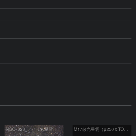
NGC7023_アイリス星雲
M17散光星雲（μ250＆TOA130）