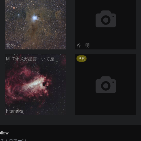
北の士
谷 明
PR
M17オメガ星雲 いて座
hltanaka
llow
ストロアーツ