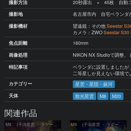
撮影方法
20秒露出 × 45枚 自
撮影地
名古屋市内 自宅ベランダ
撮影機材
望遠鏡：その他
Seestar S3
カメラ：ZWO
Seestar S30 
焦点距離
160mm
画像処理
NIKON NX Studioで調
特記事項
ベランダに設置しましたが
カテゴリー
星雲・星団・銀河
天体
散光星雲
M8
M20
関連作品
M8 (干潟星雲 ・ ラグーン（Lagoon）星雲)
M8 (干潟星雲 ・ ラグーン（Lagoon）星雲)