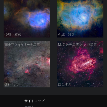
今城 雅彦
今城 雅彦
南十字とηカリーナ星雲
M17 散光星雲 オメガ星雲
chi_muro
ほしすき
サイトマップ
ホーム