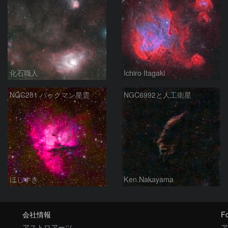
化石職人
Ichiro Itagaki
NGC281 パックマン星雲
NGC6992と人工衛星
ほしすき
Ken.Nakayama
会社情報
Fo
アストロアーツ
ア