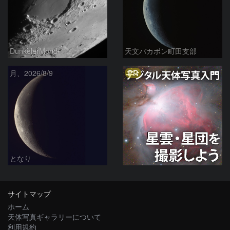
DunkelerMond
天文バカボン町田支部
PR
月、2026/8/9
となり
サイトマップ
ホーム
天体写真ギャラリーについて
利用規約