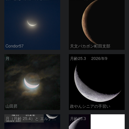
Condor57
天文バカボン町田支部
月
月齢25.3 2026/8/9
山田昇
政やんシニアの手習い
月（月齢 25.4）と エルナト（おうし座β星）
月齢25.3