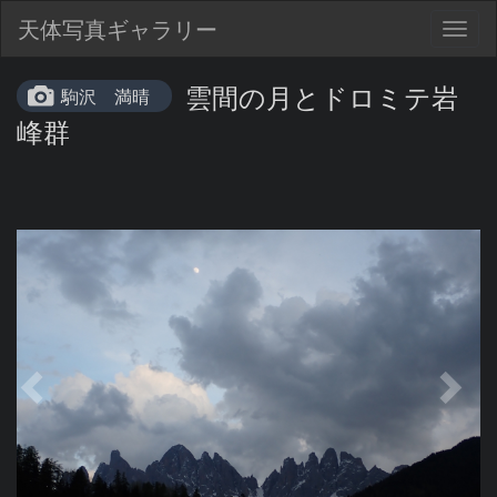
天体写真ギャラリー
Togg
navig
雲間の月とドロミテ岩
駒沢 満晴
峰群