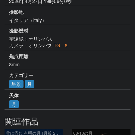
2026年4月27日 19時56分0秒
撮影地
イタリア（Italy）
撮影機材
望遠鏡：オリンパス
カメラ：オリンパス
TG－6
焦点距離
8mm
カテゴリー
星景
月
天体
月
関連作品
雲に霞む 有明の月 (月齢 26.4)
08/10の月