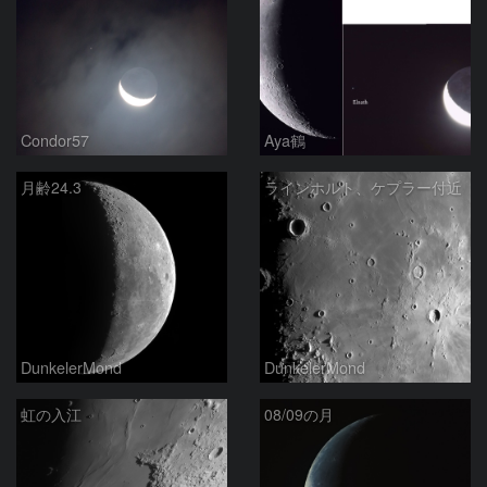
Condor57
Aya鶴
月齢24.3
ラインホルト、ケプラー付近
DunkelerMond
DunkelerMond
虹の入江
08/09の月