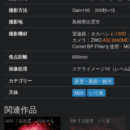
撮影方法
Gain100 300秒×15
撮影地
島根県出雲市
撮影機材
望遠鏡：タカハシ
ε-130D
カメラ：ZWO
ASI 2600MC
Comet BP Filterを使用
焦点距離
650mm
画像処理
ステライメージ10（レベ
カテゴリー
星雲・星団・銀河
天体
M20
いて座
関連作品
M20 三裂星雲 2026-8-5
M8 干潟星雲 いて座