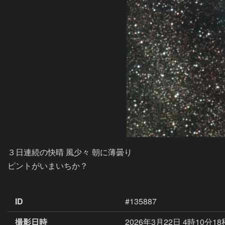
３日連続の快晴 風少々 朝に薄曇り

ピントがいまいちか？

ID
#135887
撮影日時
2026年3月22日 4時10分1