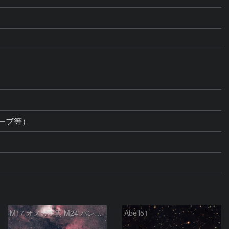
ーブ等）
M17 オメガ星雲 M24 バンビの横顔 いて座
Abell51