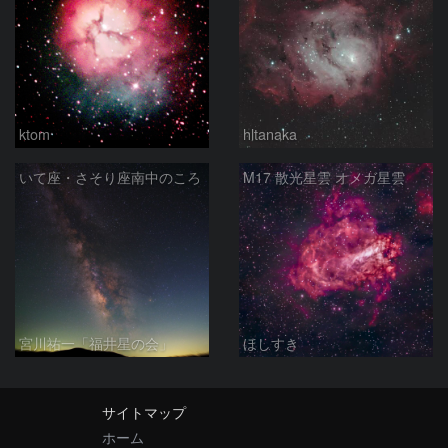
ktom
hltanaka
いて座・さそり座南中のころ
M17 散光星雲 オメガ星雲
宮川祐一「福井星の会」
ほしすき
サイトマップ
ホーム