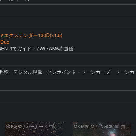
，εエクステンダー130D(×1.5)
 Duo
・MGEN-3でガイド・ZWO AM5赤道儀
ル調整、デジタル現像、ピンポイント・トーンカーブ、トーンカ
NGC6822 バーナードの銀河 いて座
M8 M20 M21 NGC6559 猫の手星雲 いて座