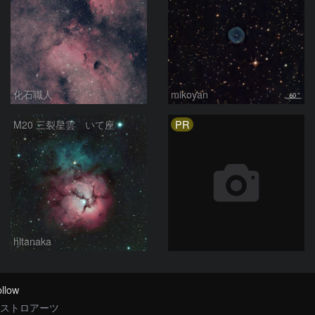
化石職人
mikoyan
PR
M20 三裂星雲 いて座
hltanaka
llow
ストロアーツ