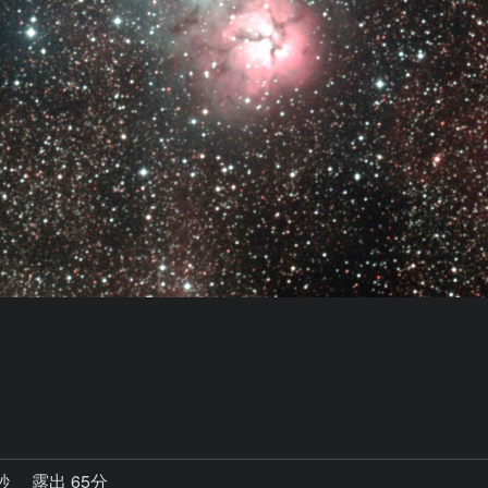
8秒
露出 65分