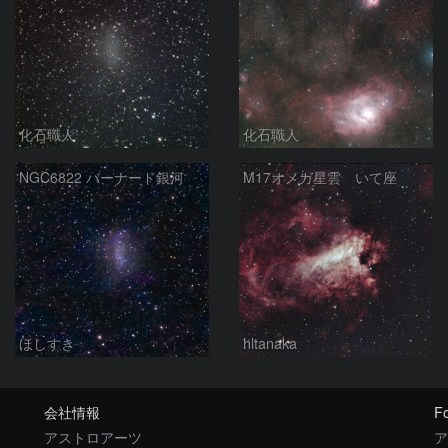
化石職人
化石職人
NGC6822 バーナード銀河
M17オメガ星雲 いて座
ほしすき
hltanaka
会社情報
Fo
アストロアーツ
ア