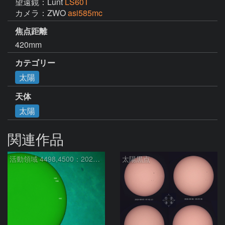
望遠鏡：Lunt
LS60T
カメラ：ZWO
asi585mc
焦点距離
420mm
カテゴリー
太陽
天体
太陽
関連作品
活動領域 4498,4500：2026/08/08
太陽黒点