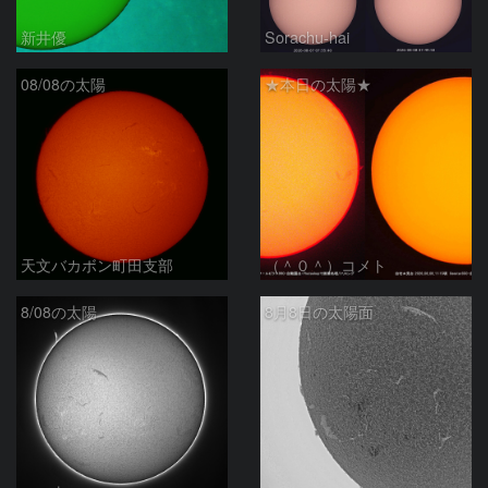
新井優
Sorachu-hai
08/08の太陽
★本日の太陽★
天文バカボン町田支部
（＾０＾）コメト
8/08の太陽
8月8日の太陽面