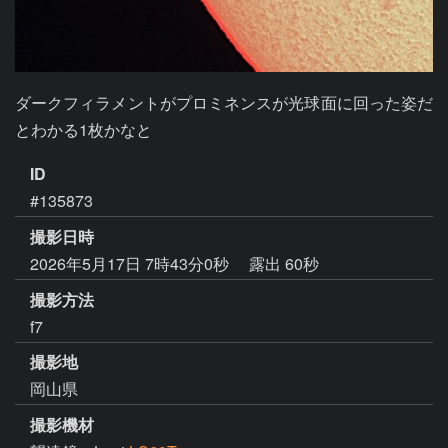
ダークフィラメントがプロミネンスが光球面に回った姿だ
ID
#135873
撮影日時
2026年5月17日 7時43分0秒
露出 60秒
撮影方法
f7
撮影地
岡山県
撮影機材