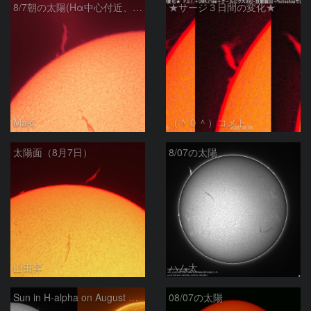
8/7朝の太陽(Hα中心付近、プロミネンス)
★サージ３日間の変化★
Maki
（＾０＾）コメト
太陽面（8月7日）
8/07の太陽
山田昇
ハム太
Sun in H-alpha on August 7, 2026
08/07の太陽