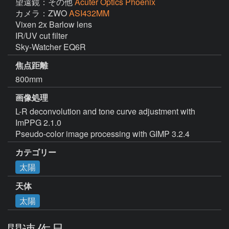
望遠鏡：その他
Acuter Optics Phoenix
カメラ：ZWO
ASI432MM
Vixen 2x Barlow lens

IR/UV cut filter

Sky-Watcher EQ6R
焦点距離
800mm
画像処理
L-R deconvolution and tone curve adjustment with 
ImPPG 2.1.0

Pseudo-color image processing with GIMP 3.2.4
カテゴリー
太陽
天体
太陽