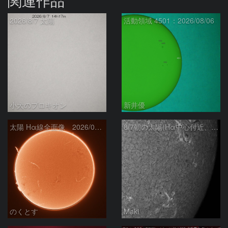
関連作品
2026/8/7 太陽
活動領域 4501：2026/08/06
小犬のプロキオン
新井優
太陽 Hα線全面像 2026/08/07
8/7朝の太陽(Hα中心付近、4498、4502付近)
のくとす
Maki