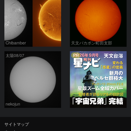
Chibamber
天文バカボン町田支部
PR
太陽08/07
nekojun
サイトマップ