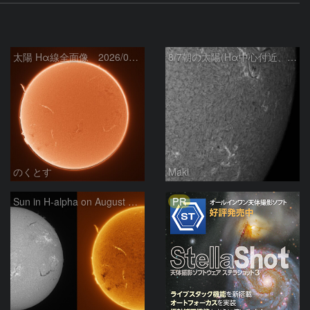
太陽 Hα線全面像 2026/08/07
8/7朝の太陽(Hα中心付近、4498、4502付近)
のくとす
Maki
PR
Sun in H-alpha on August 7, 2026