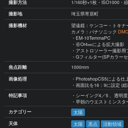
撮影方法
1/160秒×1枚・ISO1000・絞
撮影地
埼玉県寄居町
撮影機材
望遠鏡：ケンコー・トキナ
カメラ：パナソニック
DMC
・EM-10TemmaPC

・谷Or4㎜による拡大撮影

・アストロソーラー撮影用フ
・Gフィルター(SPカラーセ
焦点距離
1000mm
画像処理
・PhotoshopCS5による仕
・画面比を16：9に設定 
特記事項
・シーイング4／5 、透明度4
・早朝のウエストミンスタ
カテゴリー
太陽
天体
太陽
黒点
活動領域