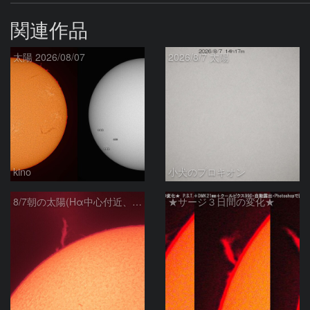
関連作品
太陽 2026/08/07
2026/8/7 太陽
kino
小犬のプロキオン
8/7朝の太陽(Hα中心付近、プロミネンス)
★サージ３日間の変化★