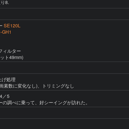
り8.
ー
SE120L
-GH1
ィルター

ット49mm)
上げ処理

(総画素数に変化なし)、トリミングなし
／5

ーの調べに乗って、好シーイングが訪れた。