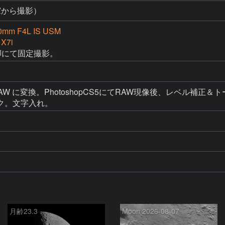
窓から撮影）
0mm F4L IS USM
 X7i
三脚にて固定撮影。
DNG RAW に変換。PhotoshopCS5にてRAW現像後、レ
ク。文字入れ。
月齢23.3
Moon 2026-08-07