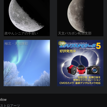
政やんシニアの手習い
天文バカボン町田支部
PR
極北・天地輝彩
駒沢 満晴
llow
ストロアーツ