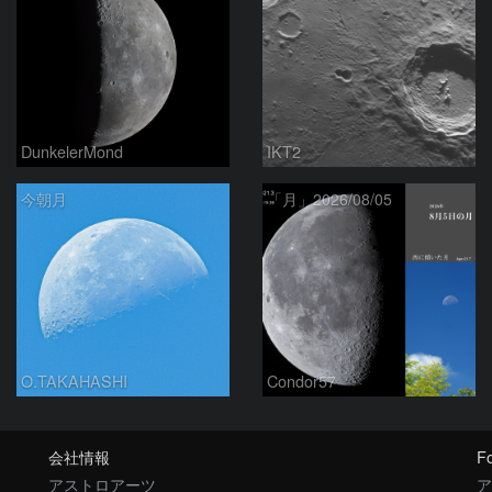
DunkelerMond
IKT2
今朝月
「月」2026/08/05
O.TAKAHASHI
Condor57
会社情報
Fo
アストロアーツ
ア