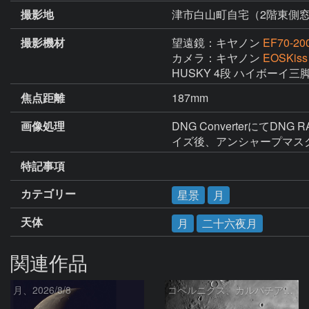
撮影地
津市白山町自宅（2階東側
撮影機材
望遠鏡：キヤノン
EF70-20
カメラ：キヤノン
EOSKiss
HUSKY 4段 ハイボーイ
焦点距離
187mm
画像処理
DNG Converterにて
イズ後、アンシャープマス
特記事項
カテゴリー
星景
月
天体
月
二十六夜月
関連作品
月、2026/8/8
コペルニクス、カルパチア山脈付近