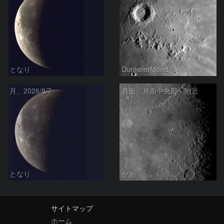
となり
DunkelerMond
月、2026/8/7
月面「月面中央部」附近
となり
かあ
サイトマップ
ホーム