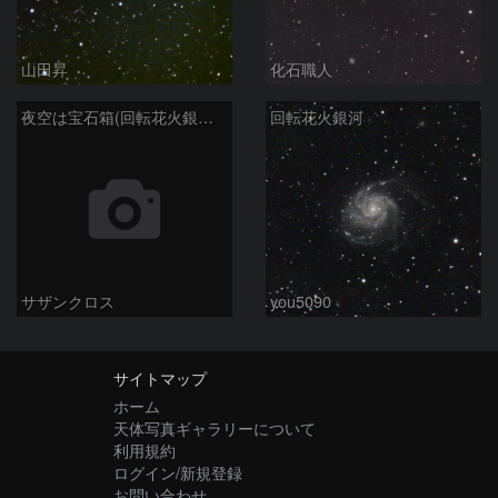
山田昇
化石職人
夜空は宝石箱(回転花火銀河 M101) Seestar50
回転花火銀河
サザンクロス
you5090
サイトマップ
ホーム
天体写真ギャラリーについて
利用規約
ログイン/新規登録
お問い合わせ