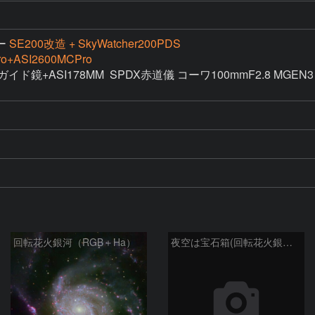
ー
SE200改造 + SkyWatcher200PDS
o+ASI2600MCPro
5ガイド鏡+ASI178MM  SPDX赤道儀 コーワ100mmF2.8 MGEN3

回転花火銀河（RGB＋Ha）
夜空は宝石箱(回転花火銀河 M101) Seestar50