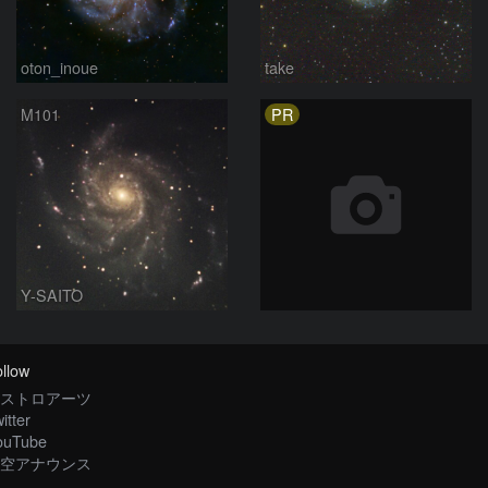
oton_inoue
take
PR
M101
Y-SAITO
llow
ストロアーツ
itter
ouTube
空アナウンス