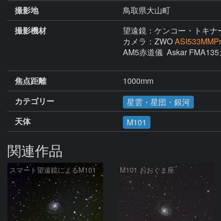
撮影地
鳥取県大山町
撮影機材
望遠鏡：ケンコー・トキナ
カメラ：ZWO
ASI533MMPr
AM5赤道儀  Askar FMA13
焦点距離
1000mm
カテゴリー
星雲・星団・銀河
天体
M101
関連作品
スマート望遠鏡によるM101
M101 おおぐま座