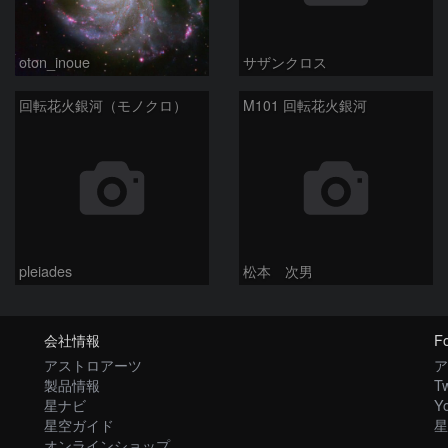
oton_inoue
サザンクロス
回転花火銀河（モノクロ）
M101 回転花火銀河
pleiades
松本 次男
会社情報
Fo
アストロアーツ
ア
製品情報
Tw
星ナビ
Y
星空ガイド
星
オンラインショップ