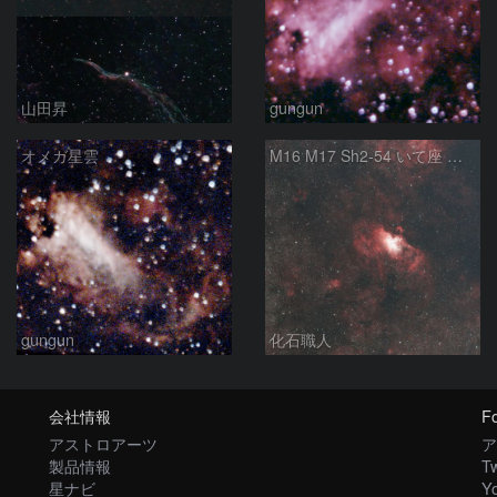
山田昇
gungun
オメガ星雲
M16 M17 Sh2-54 いて座 へび座
gungun
化石職人
会社情報
Fo
アストロアーツ
ア
製品情報
Tw
星ナビ
Y