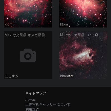
ktom
ktom
M17 散光星雲 オメガ星雲
M17オメガ星雲 いて座
ほしすき
hltanaka
サイトマップ
ホーム
天体写真ギャラリーについて
利用規約