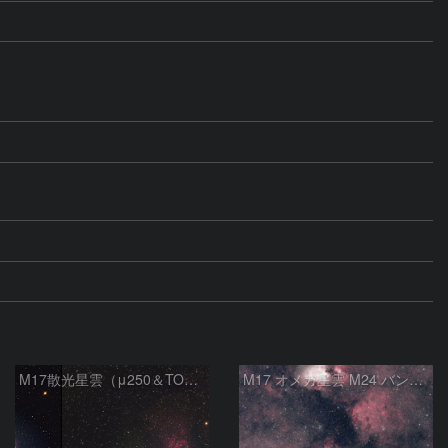
M17散光星雲（μ250＆TOA130）
M17 オメガ星雲 M24 バンビの横顔 いて座