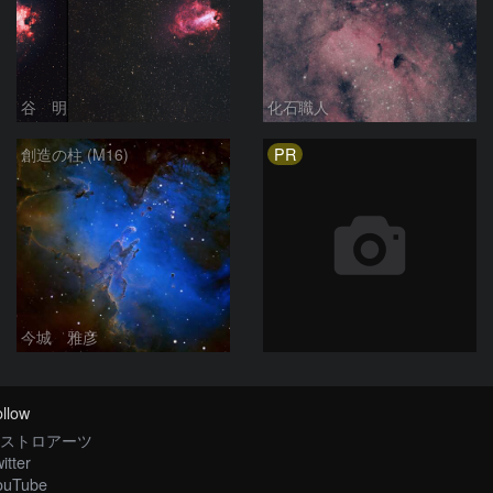
谷 明
化石職人
PR
創造の柱 (M16)
今城 雅彦
llow
ストロアーツ
itter
ouTube