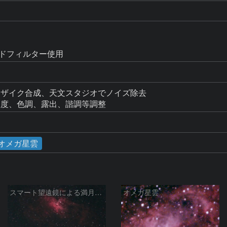
ンドフィルター使用
トモザイク合成、天文スタジオでノイズ除去

18で色温度、色調、露出、諧調等調整
オメガ星雲
スマート望遠鏡による満月下の星雲（M16,NGC6960）
オメガ星雲