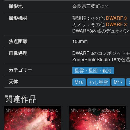
撮影地
奈良県三郷町にて
撮影機材
望遠鏡：その他
DWARF 3
カメラ：その他
DWARF 3
DWARF3内蔵のデュオバ
焦点距離
150mm
画像処理
DWARF 3のコンポジッ
ZonerPhotoStudio 
カテゴリー
星雲・星団・銀河
天体
M16
わし星雲
M17
関連作品
M17 オメガ星雲 2026-8-5
M16 わし星雲 2026-8-5