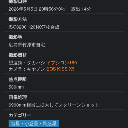
撮影日時
2026年5月5日 20時56分0秒
露出 14分
撮影方法
ISO3200 120秒X7枚合成
撮影地
広島県竹原市自宅
撮影機材
望遠鏡：タカハシ
イプシロン160
カメラ：キヤノン
EOS KISS X5
焦点距離
530mm
画像処理
6900mm相当に拡大してスクリーンショット
カテゴリー
彗星・小惑星・準惑星