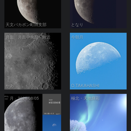
天文バカボン町田支部
となり
月面「月面中央部」附近
今朝月
かあ
O.TAKAHASHI
「月」2026/08/05
極北・天地輝彩