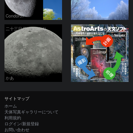
Condor57
駒沢 満晴
PR
二十三日月(月齢21.4)
かあ
サイトマップ
ホーム
天体写真ギャラリーについて
利用規約
ログイン/新規登録
お問い合わせ