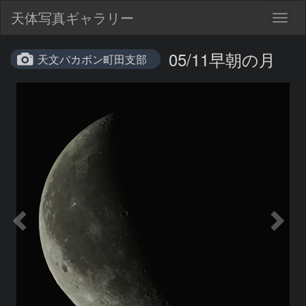
天体写真ギャラリー
Togg
navig
05/11早朝の月
天文バカボン町田支部