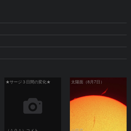
★サージ３日間の変化★
太陽面（8月7日）
（＾０＾）コメト
山田昇