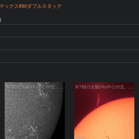
マックスⅡ90ダブルスタック
)
8/7朝の太陽(Hα中心付近、4498、4502付近)
8/7朝の太陽(Hα中心付近、プロミネンス)
Maki
Maki