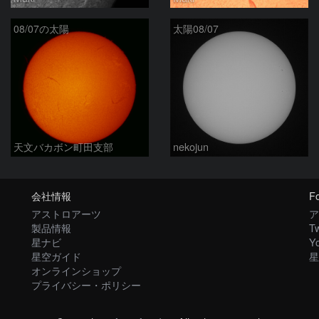
08/07の太陽
太陽08/07
天文バカボン町田支部
nekojun
会社情報
Fo
アストロアーツ
ア
製品情報
Tw
星ナビ
Y
星空ガイド
星
オンラインショップ
プライバシー・ポリシー