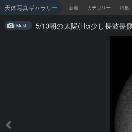
天体写真ギャラリー
新着
カテゴリー
特集
5/10朝の太陽(Hα少し長波長側
Maki