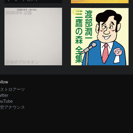
PR
2026/8/6 太陽
小犬のプロキオン
llow
ストロアーツ
itter
ouTube
空アナウンス