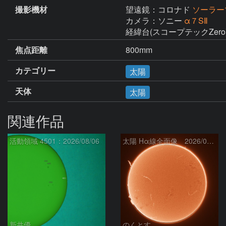
撮影機材
望遠鏡：コロナド
ソーラー
カメラ：ソニー
α７SⅡ
経緯台(スコープテックZero
焦点距離
800mm
カテゴリー
太陽
天体
太陽
関連作品
活動領域 4501：2026/08/06
太陽 Hα線全面像 2026/08/07
新井優
のくとす