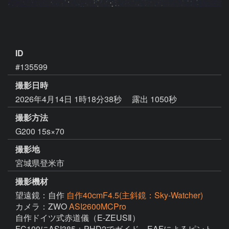
ID
#135599
撮影日時
2026年4月14日 1時18分38秒
露出 1050秒
撮影方法
G200 15s×70
撮影地
宮城県登米市
撮影機材
望遠鏡：自作
自作40cmF4.5(主斜鏡：Sky-Watcher)
カメラ：ZWO
ASI2600MCPro
自作ドイツ式赤道儀（E-ZEUSⅡ）

FC100にASI385＋PHD2でガイド　EAFによるピント