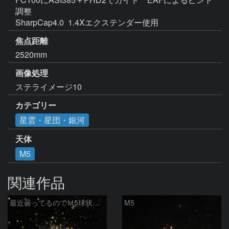
調整

SharpCap4.0  1.4Xエクステンダー使用 
焦点距離
2520mm
画像処理
カテゴリー
星雲・星団・銀河
天体
M5
関連作品
最近曇ってるのでＭ5球状星団再編集
M5