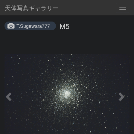
天体写真ギャラリー
Togg
navig
M5
T.Sugawara777