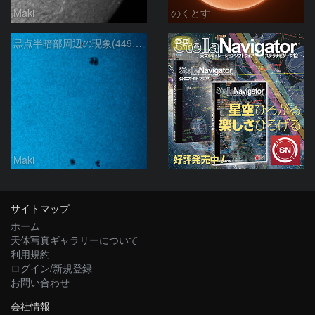
Maki
のくとす
PR
黒点半暗部周辺の現象(4498、4502付近)8/6
Maki
サイトマップ
ホーム
天体写真ギャラリーについて
利用規約
ログイン/新規登録
お問い合わせ
会社情報