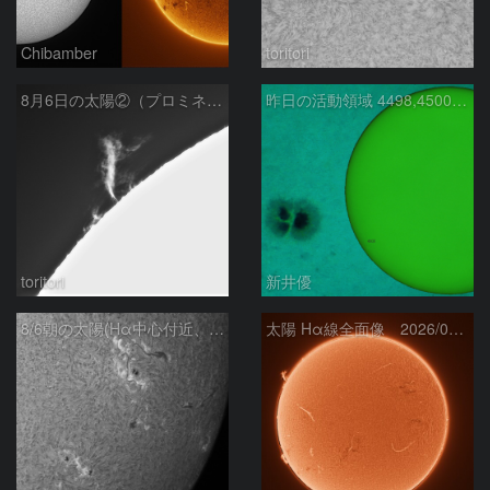
Chibamber
toritori
8月6日の太陽②（プロミネン北東縁 ）
昨日の活動領域 4498,4500：2026/08/05
toritori
新井優
8/6朝の太陽(Hα中心付近、4498、4502付近)
太陽 Hα線全面像 2026/08/06